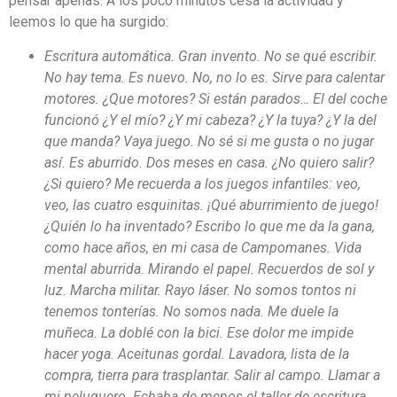
pensar apenas. A los poco minutos cesa la actividad y
leemos lo que ha surgido:
Escritura automática. Gran invento. No se qué escribir.
No hay tema. Es nuevo. No, no lo es. Sirve para calentar
motores. ¿Que motores? Si están parados… El del coche
funcionó ¿Y el mío? ¿Y mi cabeza? ¿Y la tuya? ¿Y la del
que manda? Vaya juego. No sé si me gusta o no jugar
así. Es aburrido. Dos meses en casa. ¿No quiero salir?
¿Si quiero? Me recuerda a los juegos infantiles: veo,
veo, las cuatro esquinitas. ¡Qué aburrimiento de juego!
¿Quién lo ha inventado? Escribo lo que me da la gana,
como hace años, en mi casa de Campomanes. Vida
mental aburrida. Mirando el papel. Recuerdos de sol y
luz. Marcha militar. Rayo láser. No somos tontos ni
tenemos tonterías. No somos nada. Me duele la
muñeca. La doblé con la bici. Ese dolor me impide
hacer yoga. Aceitunas gordal. Lavadora, lista de la
compra, tierra para trasplantar. Salir al campo. Llamar a
mi peluquero. Echaba de menos el taller de escritura