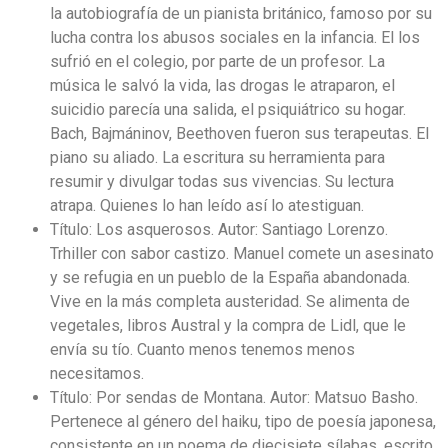
la autobiografía de un pianista británico, famoso por su
lucha contra los abusos sociales en la infancia. El los
sufrió en el colegio, por parte de un profesor. La
música le salvó la vida, las drogas le atraparon, el
suicidio parecía una salida, el psiquiátrico su hogar.
Bach, Bajmáninov, Beethoven fueron sus terapeutas. El
piano su aliado. La escritura su herramienta para
resumir y divulgar todas sus vivencias. Su lectura
atrapa. Quienes lo han leído así lo atestiguan.
Título: Los asquerosos. Autor: Santiago Lorenzo.
Trhiller con sabor castizo. Manuel comete un asesinato
y se refugia en un pueblo de la España abandonada.
Vive en la más completa austeridad. Se alimenta de
vegetales, libros Austral y la compra de Lidl, que le
envía su tío. Cuanto menos tenemos menos
necesitamos.
Título: Por sendas de Montana. Autor: Matsuo Basho.
Pertenece al género del haiku, tipo de poesía japonesa,
consistente en un poema de diecisiete sílabas, escrito