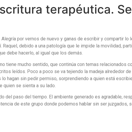
critura terapéutica. Se
 Alegría por vernos de nuevo y ganas de escribir y compartir lo
. Raquel, debido a una patología que le impide la movilidad, part
que debe hacerlo, al igual que los demás.
 no tiene mucho sentido, que continúa con temas relacionados con
ritos leídos. Poco a poco se va tejiendo la madeja alrededor de u
lo hagan sin pedir permiso, sorprendiendo a quien está escrib
e quien se sienta a su lado.
o del paso del tiempo. El ambiente generado es agradable, resp
xistencia de este grupo donde podemos hablar sin ser juzgados, 